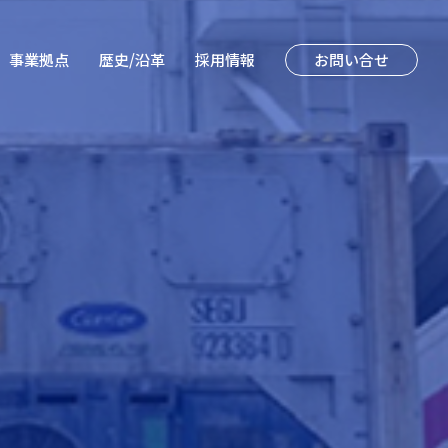
事業拠点
歴史/沿革
採⽤情報
お問い合せ